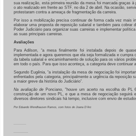
sua realização, esta primeira reunião da mesa foi marcada graças à
o ato realizado em frente ao STF, no dia 2 de abril. Na ocasião, serv
protestaram contra a ameaça de fragmentação da carreira.
Por isso a mobilização precisa continuar de forma cada vez mais i
elaborar uma proposta de reposição salarial e também para cobrar 
Poder Judiciário para organizar suas carreiras e implementar polít
as suas principais carreiras.
Avaliações
Para Adilson, “a mesa finalmente foi instalada depois de qua
implementada e agora queremos que ela seja formalizada e cumpra o 
da tabela salarial e encaminhamento de solução para os vários probl
em todo o país. Para que isso aconteça, a categoria deve continuar
Segundo Eugênia, “a instalação da mesa de negociação foi important
enfrentados pela categoria, principalmente a urgência da reposição sa
a maior greve da história do Judiciário”.
Na avaliação de
Ponciano, "houve um acerto na escolha do PL 6
construção de um novo PL, e que a mesa de negociação seguirá e
diversos diretores sindicais há tempo, inclusive com envio de estud
Por Eduardo Wendhausen Ramos, com fotos de Joana D'Arc
..............
................