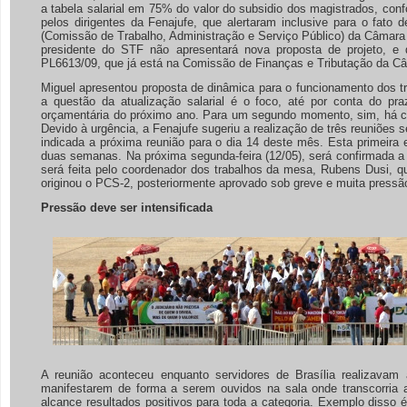
a tabela salarial em 75% do valor do subsidio dos magistrados, co
pelos dirigentes da Fenajufe, que alertaram inclusive para o fat
(Comissão de Trabalho, Administração e Serviço Público) da Câmara 
presidente do STF não apresentará nova proposta de projeto, e
PL6613/09, que já está na Comissão de Finanças e Tributação da Câ
Miguel apresentou proposta de dinâmica para o funcionamento dos t
a questão da atualização salarial é o foco, até por conta do pr
orçamentária do próximo ano. Para um segundo momento, sim, há co
Devido à urgência, a Fenajufe sugeriu a realização de três reuniões s
indicada a próxima reunião para o dia 14 deste mês. Esta primeira e
duas semanas. Na próxima segunda-feira (12/05), será confirmada a 
será feita pelo coordenador dos trabalhos da mesa, Rubens Dusi, 
originou o PCS-2, posteriormente aprovado sob greve e muita pressã
Pressão deve ser intensificada
A reunião aconteceu enquanto servidores de Brasília realizavam
manifestarem de forma a serem ouvidos na sala onde transcorria
alcance resultados positivos para toda a categoria. Exemplo disso