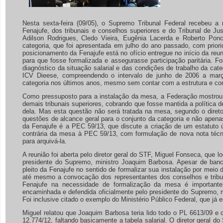
Nesta sexta-feira (09/05), o Supremo Tribunal Federal recebeu 
Fenajufe, dos tribunais e conselhos superiores e do Tribunal de Ju
Adilson Rodrigues, Cledo Vieira, Eugênia Lacerda e Roberto Ponc
categoria, que foi apresentada em julho do ano passado, com prior
posicionamento da Fenajufe está no ofício entregue no início da reu
para que fosse formalizada e assegurasse participação paritária
diagnóstico da situação salarial e das condições de trabalho da ca
ICV Dieese, compreendendo o intervalo de junho de 2006 a março
categoria nos últimos anos, mesmo sem contar com a estrutura e co
Como pressuposto para a instalação da mesa, a Federação mostrou s
demais tribunais superiores, cobrando que fosse mantida a política 
dela. Mas esta questão não será tratada na mesa, segundo o direto
questões de alcance geral para o conjunto da categoria e não apenas
da Fenajufe é a PEC 59/13, que discute a criação de um estatuto ú
contrária da mesa à PEC 59/13, com formulação de nova nota téc
para arquivá-la.
A reunião foi aberta pelo diretor geral do STF, Miguel Fonseca, que 
presidente do Supremo, ministro Joaquim Barbosa. Apesar de ban
pleito da Fenajufe no sentido de formalizar sua instalação por meio 
até mesmo a convocação dos representantes dos conselhos e tribuna
Fenajufe na necessidade de formalização da mesa é importante p
encaminhada e defendida oficialmente pelo presidente do Supremo, ma
Foi inclusive citado o exemplo do Ministério Público Federal, que já
Miguel relatou que Joaquim Barbosa teria lido todo o PL 6613/09 e c
12.774/12, faltando basicamente a tabela salarial. O diretor geral 