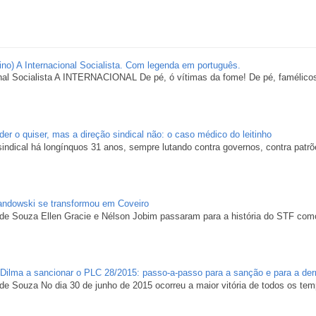
ino) A Internacional Socialista. Com legenda em português.
nal Socialista A INTERNACIONAL De pé, ó vítimas da fome! De pé, famélicos 
er o quiser, mas a direção sindical não: o caso médico do leitinho
 sindical há longínquos 31 anos, sempre lutando contra governos, contra patr
ndowski se transformou em Coveiro
 de Souza Ellen Gracie e Nélson Jobim passaram para a história do STF com
 Dilma a sancionar o PLC 28/2015: passo-a-passo para a sanção e para a der
de Souza No dia 30 de junho de 2015 ocorreu a maior vitória de todos os te