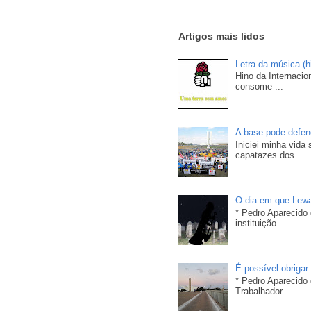
Artigos mais lidos
Letra da música (h
Hino da Internacio
consome ...
A base pode defend
Iniciei minha vida
capatazes dos ...
O dia em que Lewa
* Pedro Aparecido
instituição...
É possível obrigar
* Pedro Aparecido 
Trabalhador...