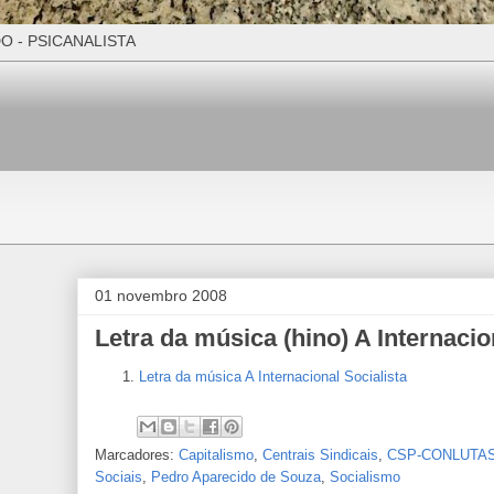
O - PSICANALISTA
01 novembro 2008
Letra da música (hino) A Internacio
Letra da música A Internacional Socialista
Marcadores:
Capitalismo
,
Centrais Sindicais
,
CSP-CONLUTA
Sociais
,
Pedro Aparecido de Souza
,
Socialismo