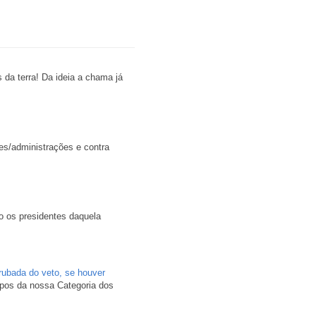
da terra! Da ideia a chama já
ões/administrações e contra
o os presidentes daquela
rubada do veto, se houver
mpos da nossa Categoria dos