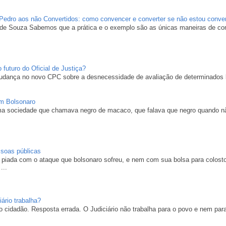
 Pedro aos não Convertidos: como convencer e converter se não estou conve
 de Souza Sabemos que a prática e o exemplo são as únicas maneiras de c
 futuro do Oficial de Justiça?
udança no novo CPC sobre a desnecessidade de avaliação de determinados be
m Bolsonaro
ma sociedade que chamava negro de macaco, que falava que negro quando n
ssoas públicas
ou piada com o ataque que bolsonaro sofreu, e nem com sua bolsa para colo
...
ário trabalha?
o cidadão. Resposta errada. O Judiciário não trabalha para o povo e nem para