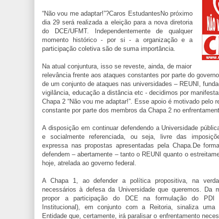
“Não vou me adaptar!”?Caros EstudantesNo próximo
dia 29 será realizada a eleição para a nova diretoria
do DCE/UFMT. Independentemente de qualquer
momento histórico - por si - a organização e a
participação coletiva são de suma importância.
Na atual conjuntura, isso se reveste, ainda, de maior
relevância frente aos ataques constantes por parte do governo
de um conjunto de ataques nas universidades – REUNI, funda
vigilância, educação a distância etc - decidimos por manifest
Chapa 2 “Não vou me adaptar!”. Esse apoio é motivado pelo r
constante por parte dos membros da Chapa 2 no enfrentamento
A disposição em continuar defendendo a Universidade pública,
e socialmente referenciada, ou seja, livre das imposiç
expressa nas propostas apresentadas pela Chapa.De forma 
defendem – abertamente – tanto o REUNI quanto o estreitam
hoje, atrelada ao governo federal.
A Chapa 1, ao defender a política propositiva, na ver
necessários à defesa da Universidade que queremos. Da 
propor a participação do DCE na formulação do PDI 
Institucional), em conjunto com a Reitoria, sinaliza uma
Entidade que, certamente, irá paralisar o enfrentamento nece