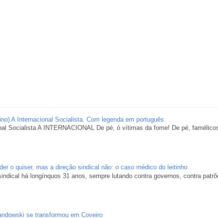
ino) A Internacional Socialista. Com legenda em português.
nal Socialista A INTERNACIONAL De pé, ó vítimas da fome! De pé, famélicos 
er o quiser, mas a direção sindical não: o caso médico do leitinho
 sindical há longínquos 31 anos, sempre lutando contra governos, contra patr
ndowski se transformou em Coveiro