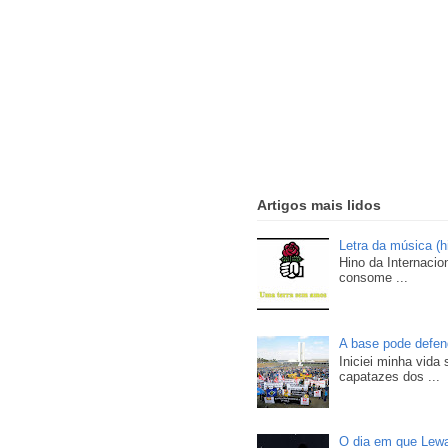
Artigos mais lidos
Letra da música (h
Hino da Internacio
consome ...
A base pode defend
Iniciei minha vida
capatazes dos ...
O dia em que Lewa